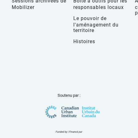
Sessions archivées de
Boîte à outils pour les
À
Mobilizer
responsables locaux
c
p
Le pouvoir de
l'aménagement du
territoire
Histoires
Soutenu par :