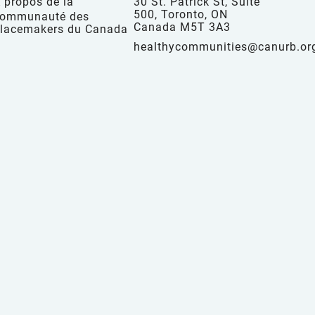
 propos de la
30 St. Patrick St, Suite
500, Toronto, ON
ommunauté des
Canada M5T 3A3
lacemakers du Canada
healthycommunities@canurb.or