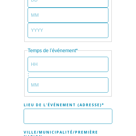
JOUR
MOIS
ANNÉE
Temps de l'événement
*
HEURES
:
PROCÈS-
VERBAL
LIEU DE L'ÉVÉNEMENT (ADRESSE)
*
VILLE/MUNICIPALITÉ/PREMIÈRE