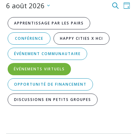
Navi
Na
6 août 2026
Recherche
du
Jour
da
Sélectionnez
pour
la
6
date.
le
APPRENTISSAGE PAR LES PAIRS
la
août
vu
CONFÉRENCE
HAPPY CITIES X HCI
rech
d'
2026
ÉVÉNEMENT COMMUNAUTAIRE
et
les
ÉVÉNEMENTS VIRTUELS
vues
OPPORTUNITÉ DE FINANCEMENT
d'év
DISCUSSIONS EN PETITS GROUPES