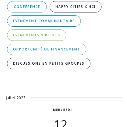
la
vu
CONFÉRENCE
HAPPY CITIES X HCI
rech
d'
ÉVÉNEMENT COMMUNAUTAIRE
et
les
ÉVÉNEMENTS VIRTUELS
vues
OPPORTUNITÉ DE FINANCEMENT
d'év
DISCUSSIONS EN PETITS GROUPES
juillet 2023
MERCREDI
12