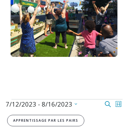
Evénements
Navi
Na
7/12/2023
 - 
8/16/2023
Recherche
Liste
da
Sélectionnez
pour
la
date.
le
APPRENTISSAGE PAR LES PAIRS