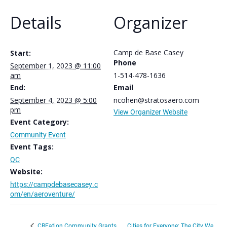
Details
Organizer
Camp de Base Casey
Start:
Phone
September 1, 2023 @ 11:00
am
1-514-478-1636
End:
Email
September 4, 2023 @ 5:00
ncohen@stratosaero.com
pm
View Organizer Website
Event Category:
Community Event
Event Tags:
QC
Website:
https://campdebasecasey.c
om/en/aeroventure/
Cities for Everyone: The City We
CREation Community Grants