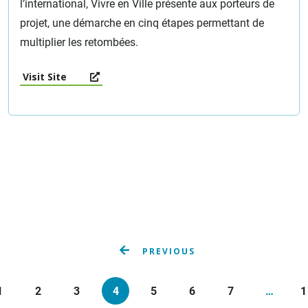
l’international, Vivre en Ville présente aux porteurs de
projet, une démarche en cinq étapes permettant de
multiplier les retombées.
Visit Site
PREVIOUS
1
2
3
4
5
6
7
…
1